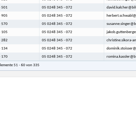
- 501
05 0248 345 - 072
david.kalcher@bil
- 905
05 0248 345 - 072
herbert.schwabl@b
- 570
05 0248 345 - 072
susanne.singer@bi
- 105
05 0248 345 - 072
jakob.guttenberge
- 282
05 0248 345 - 072
christine.sikora-
- 134
05 0248 345 - 072
dominik.stoisser@
- 170
05 0248 345 - 072
romina.kassler@bi
Elemente 51 - 60 von 335