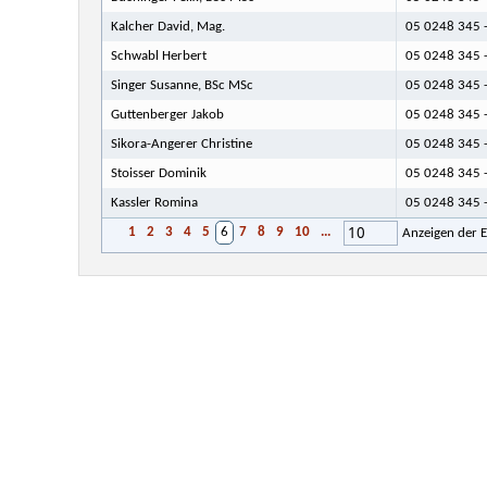
Kalcher David, Mag.
05 0248 345 
Schwabl Herbert
05 0248 345 
Singer Susanne, BSc MSc
05 0248 345 
Guttenberger Jakob
05 0248 345 
Sikora-Angerer Christine
05 0248 345 
Stoisser Dominik
05 0248 345 
Kassler Romina
05 0248 345 
10
1
2
3
4
5
6
7
8
9
10
...
Anzeigen der 