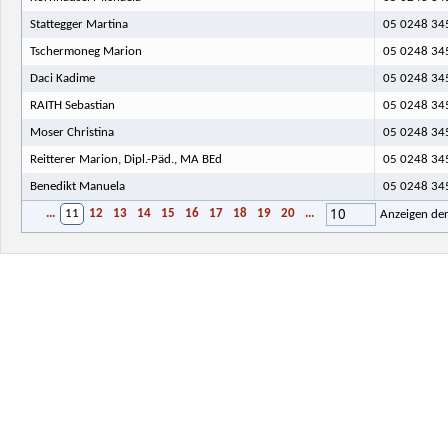
Stattegger Martina
05 0248 345
Tschermoneg Marion
05 0248 345
Daci Kadime
05 0248 345
RAITH Sebastian
05 0248 345
Moser Christina
05 0248 345
Reitterer Marion, Dipl.-Päd., MA BEd
05 0248 345
Benedikt Manuela
05 0248 345
10
...
11
12
13
14
15
16
17
18
19
20
...
Anzeigen de