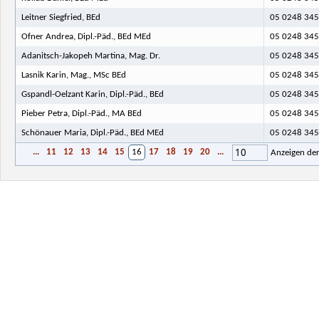
Leitner Siegfried, BEd
05 0248 345
Ofner Andrea, Dipl.-Päd., BEd MEd
05 0248 345
Adanitsch-Jakopeh Martina, Mag. Dr.
05 0248 345
Lasnik Karin, Mag., MSc BEd
05 0248 345
Gspandl-Oelzant Karin, Dipl.-Päd., BEd
05 0248 345
Pieber Petra, Dipl.-Päd., MA BEd
05 0248 345
Schönauer Maria, Dipl.-Päd., BEd MEd
05 0248 345
10
...
11
12
13
14
15
16
17
18
19
20
...
Anzeigen de