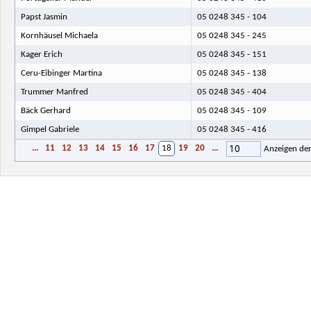
Papst Jasmin
05 0248 345 - 104
Kornhäusel Michaela
05 0248 345 - 245
Kager Erich
05 0248 345 - 151
Ceru-Eibinger Martina
05 0248 345 - 138
Trummer Manfred
05 0248 345 - 404
Bäck Gerhard
05 0248 345 - 109
Gimpel Gabriele
05 0248 345 - 416
10
...
11
12
13
14
15
16
17
18
19
20
...
Anzeigen de