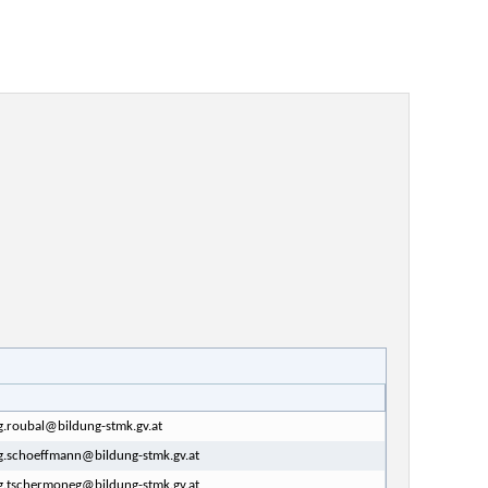
g.roubal@bildung-stmk.gv.at
g.schoeffmann@bildung-stmk.gv.at
g.tschermoneg@bildung-stmk.gv.at