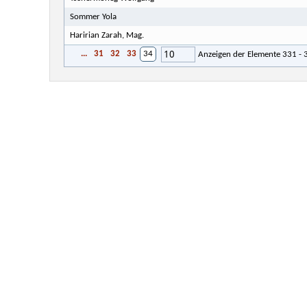
Sommer Yola
Haririan Zarah, Mag.
10
...
31
32
33
34
Anzeigen der Elemente 331 -