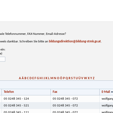
n, wie Telefonnummer, FAX-Nummer, Email-Adresse?
inweis dankbar. Schreiben Sie bitte an
bildungsdirektion@bildung-stmk.gv.at
.
ein:
e)
A
Ä
B
C
D
E
F
G
H
I
J
K
L
M
N
O
Ö
P
Q
R
S
T
U
Ü
V
W
X
Y
Z
Telefon
Fax
E-Mail
05 0248 345 - 124
05 0248 345 - 072
wolfgan
05 0248 345 - 521
05 0248 345 - 072
wolfgan
05 0248 345 - 111
05 0248 345 - 072
wolfgan