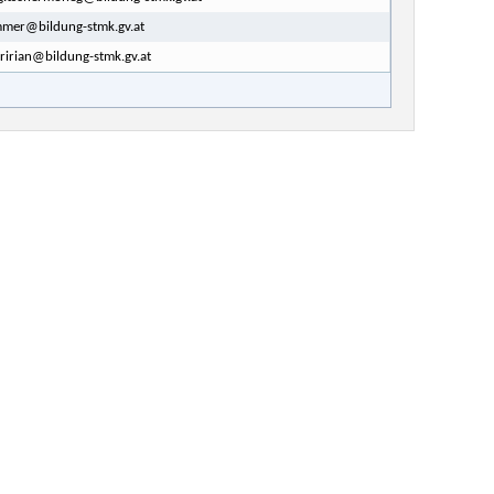
mmer@bildung-stmk.gv.at
ririan@bildung-stmk.gv.at