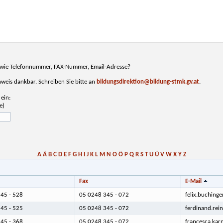
n, wie Telefonnummer, FAX-Nummer, Email-Adresse?
inweis dankbar. Schreiben Sie bitte an
bildungsdirektion@bildung-stmk.gv.at
.
ein:
e)
A
Ä
B
C
D
E
F
G
H
I
J
K
L
M
N
O
Ö
P
Q
R
S
T
U
Ü
V
W
X
Y
Z
Fax
E-Mail
45 - 528
05 0248 345 - 072
felix.buching
45 - 525
05 0248 345 - 072
ferdinand.rei
45 - 368
05 0248 345 - 072
francesca.kar