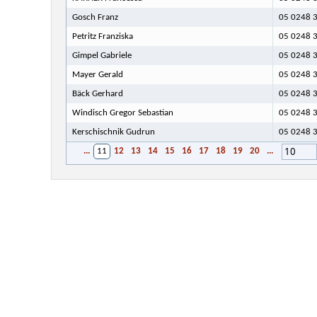
Gosch Franz
05 0248 3
Petritz Franziska
05 0248 3
Gimpel Gabriele
05 0248 3
Mayer Gerald
05 0248 3
Bäck Gerhard
05 0248 3
Windisch Gregor Sebastian
05 0248 3
Kerschischnik Gudrun
05 0248 3
10
...
11
12
13
14
15
16
17
18
19
20
...